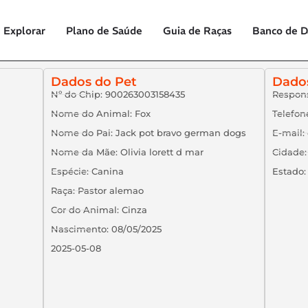
Explorar
Plano de Saúde
Guia de Raças
Banco de 
Dados do Pet
Dado
Nº do Chip: 900263003158435
Respons
Nome do Animal: Fox
Telefon
Nome do Pai: Jack pot bravo german dogs
E-mail
Nome da Mãe: Olivia lorett d mar
Cidade:
Espécie: Canina
Estado:
Raça: Pastor alemao
Cor do Animal: Cinza
Nascimento: 08/05/2025
2025-05-08