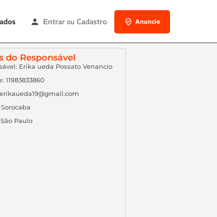
Entrar
Cadastro
Dados
ou
Anuncie
s do Responsável
ável: Erika ueda Possato Venancio
e: 11983833860
: erikaueda19@gmail.com
 Sorocaba
 São Paulo