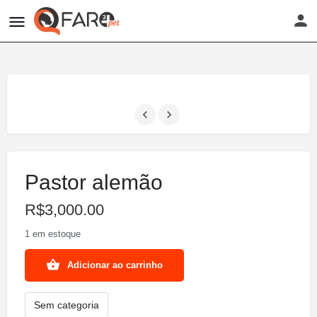
Pastor alemão
R$
3,000.00
1 em estoque
Pastor
Adicionar ao carrinho
alemão
quantidade
Sem categoria