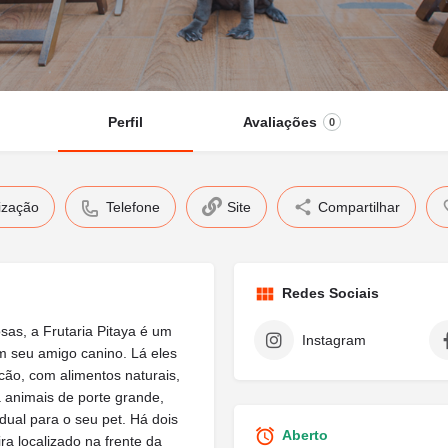
Perfil
Avaliações
0
ização
Telefone
Site
Compartilhar
Redes Sociais
sas, a Frutaria Pitaya é um
Instagram
om seu amigo canino. Lá eles
ão, com alimentos naturais,
a animais de porte grande,
ual para o seu pet. Há dois
Aberto
a localizado na frente da