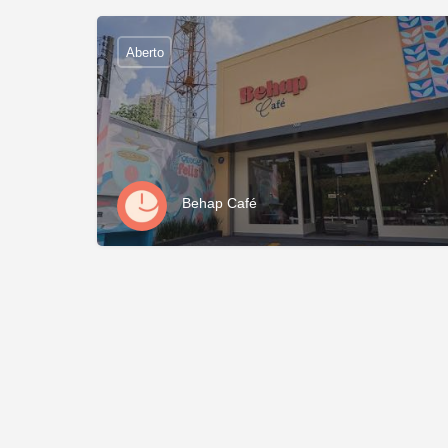
Aberto
Behap Café