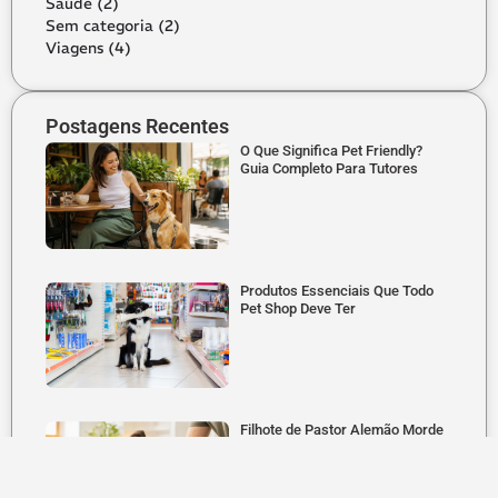
Saúde
(2)
Sem categoria
(2)
Viagens
(4)
Postagens Recentes
O Que Significa Pet Friendly?
Guia Completo Para Tutores
Produtos Essenciais Que Todo
Pet Shop Deve Ter
Filhote de Pastor Alemão Morde
Muito? Saiba Como Corrigir