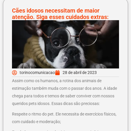
Cães idosos necessitam de maior
atenção. Siga esses cuidados extras:
torinocomunicacao
28 de abril de 2023
Assim como os humanos, a rotina dos animais de
estimação também muda com o passar dos anos. A idade
chega para todos e temos de saber conviver com nossos
queridos pets idosos. Essas dicas são preciosas:
Respeite o ritmo do pet. Ele necessita de exercícios físicos,
com cuidado e moderação;